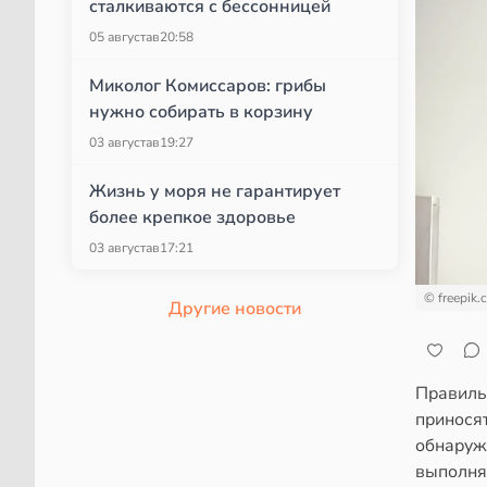
сталкиваются с бессонницей
05 августа
в
20:58
Миколог Комиссаров: грибы
нужно собирать в корзину
03 августа
в
19:27
Жизнь у моря не гарантирует
более крепкое здоровье
03 августа
в
17:21
© freepik.
Другие новости
Правиль
принося
обнаружи
выполня