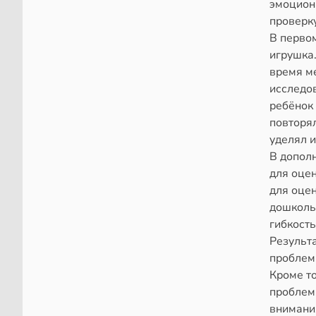
эмоцион
проверк
В первом
игрушка.
время м
исследов
ребёнок 
повторя
уделял 
В дополн
для оце
для оце
дошколь
гибкост
Результа
проблем
Кроме т
проблем
внимани