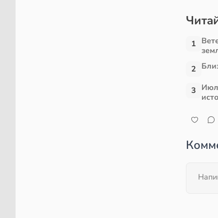
Читай
Вет
1
зем
Близ
2
Июл
3
ист
Комм