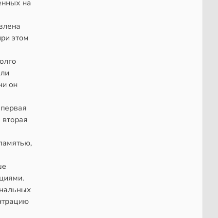
енных на
авлена
при этом
долго
ели
ни он
 первая
 вторая
памятью,
ше
циями.
ональных
ентрацию