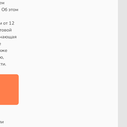
ем
 Об этом
и от 12
стовой
ючающая
е
акже
ю,
ти.
ли