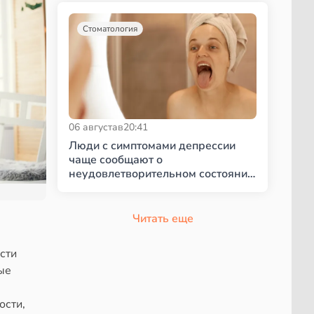
Стоматология
06 августа
в
20:41
Люди с симптомами депрессии
чаще сообщают о
неудовлетворительном состоянии
полости рта
Читать еще
сти
ые
ости,