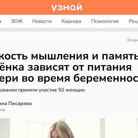
а
ЗОЖ
Новости
Карьера
Психология
Рец
04 де
кость мышления и памят
ёнка зависят от питания
ери во время беременно
довании приняли участие 50 женщин
нна Писарева
тор