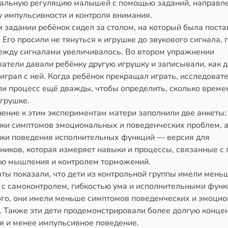
альную регуляцию малышей с помощью заданий, направл
у импульсивности и контроля внимания.
 задании ребёнок сидел за столом, на который была пост
 Его просили не тянуться к игрушке до звукового сигнала, 
ежду сигналами увеличивалось. Во втором упражнении
атели давали ребёнку другую игрушку и записывали, как 
играл с ней. Когда ребёнок прекращал играть, исследоват
ли процесс ещё дважды, чтобы определить, сколько време
игрушке.
ение к этим экспериментам матери заполнили две анкеты:
нки симптомов эмоциональных и поведенческих проблем, а
нки поведения исполнительных функций — версия для
ников, которая измеряет навыки и процессы, связанные с 
ью мышления и контролем торможений.
ты показали, что дети из контрольной группы имели мень
 с самоконтролем, гибкостью ума и исполнительными функ
ого, они имели меньше симптомов поведенческих и эмоци
. Также эти дети продемонстрировали более долгую конц
я и менее импульсивное поведение.