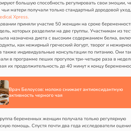
рируют большую способность регулировать свои эмоции, ч
 чьи матери получали только стандартный дородовой уход.
edical Xpress.
довании приняли участие 50 женщин на сроке беременност
дель, которых разделили на две группы. Участникам из те
была назначена диета с высоким содержанием белка, вкл
одукты, как нежирный греческий йогурт, творог и нежирно
 а также индивидуальные консультации по питанию. Они т
али в программе пеших прогулок три-четыре раза в недел
ая их продолжительность до 40 минут к концу беременнос
Врач Белоусов: молоко снижает антиоксидантную
активность черного чая
группа беременных женщин получала только регулярную
скую помощь. Спустя почти два года исследователи оцени