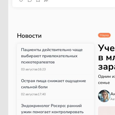
Новости
Наука
Уче
Пациенты действительно чаще
в м
выбирают привлекательных
психотерапевтов
зар
03 августа
в
16:23
Одним и
Острая пища снижает ощущение
семье
сильной боли
А
02 августа
в
17:40
Ав
Эндокринолог Росеро: ранний
ужин помогает контролировать