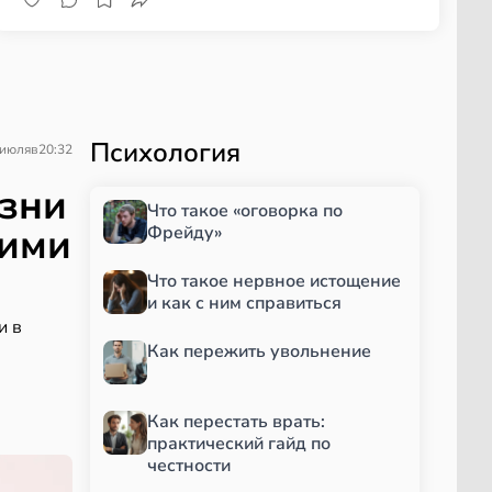
Психология
 июля
в
20:32
езни
Что такое «оговорка по
кими
Фрейду»
Что такое нервное истощение
и как с ним справиться
и в
Как пережить увольнение
Как перестать врать:
практический гайд по
честности