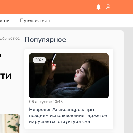
епты
Путешествия
Популярное
кабря
в
08:02
ь
ЗОЖ
сти
06 августа
в
20:45
Невролог Александров: при
позднем использовании гаджетов
нарушается структура сна