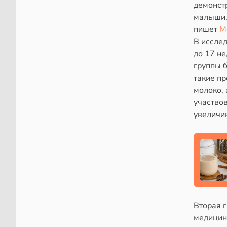
демонст
малыши,
пишет
M
В иссле
до 17 не
группы 
такие пр
молоко,
участвов
увеличив
Вторая 
медицин