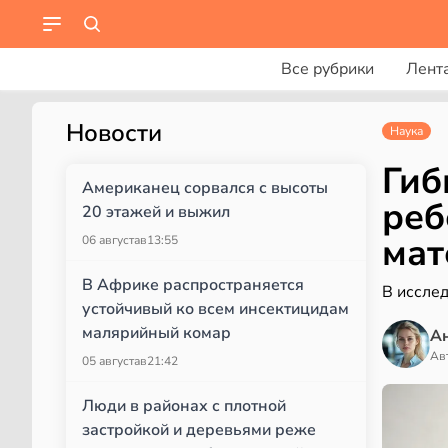
Все рубрики
Лент
Новости
Наука
Гиб
Американец сорвался с высоты
реб
20 этажей и выжил
мат
06 августа
в
13:55
В Африке распространяется
В иссле
устойчивый ко всем инсектицидам
малярийный комар
А
Ав
05 августа
в
21:42
Люди в районах с плотной
застройкой и деревьями реже