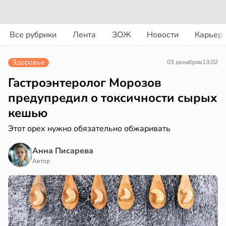
вости
вости
Все рубрики
Лента
ЗОЖ
Новости
Карьер
ериканец
циенты
рвался
йствительно
Здоровье
03 декабря
в
13:02
ще
соты
бирают
Гастроэнтеролог Морозов
ивлекательных
предупредил о токсичности сырых
ажей
ихотерапевтов
кешью
в
16:23
ста
жил
Этот орех нужно обязательно обжаривать
трая
в
13:55
Анна Писарева
ста
ща
Автор
ижает
рике
ущение
спространяется
льной
тойчивый
ли
в
17:40