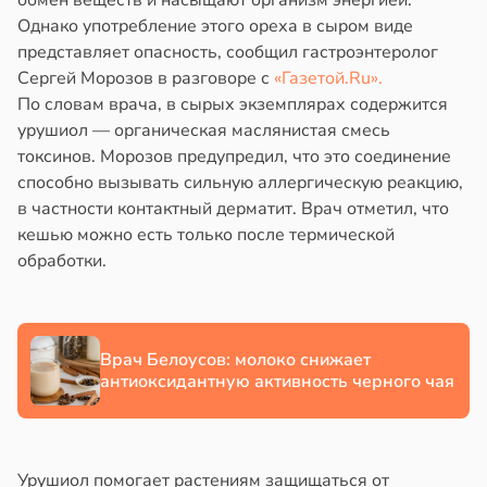
обмен веществ и насыщают организм энергией.
жилых
в
20:58
ста
Однако употребление этого ореха в сыром виде
в
20:38
представляет опасность, сообщил гастроэнтеролог
я
колог
Сергей Морозов в разговоре с
«Газетой.Ru».
миссаров:
городная
По словам врача, в сырых экземплярах содержится
ибы
знь
урушиол — органическая маслянистая смесь
жно
щищает
токсинов. Морозов предупредил, что это соединение
бирать
тей
способно вызывать сильную аллергическую реакцию,
в частности контактный дерматит. Врач отметил, что
рзину
тмы
кешью можно есть только после термической
в
19:27
обработки.
ста
лергии
знь
в
20:34
я
ря
Врач Белоусов: молоко снижает
е
антиоксидантную активность черного чая
и
рантирует
лее
епкое
Урушиол помогает растениям защищаться от
оровье