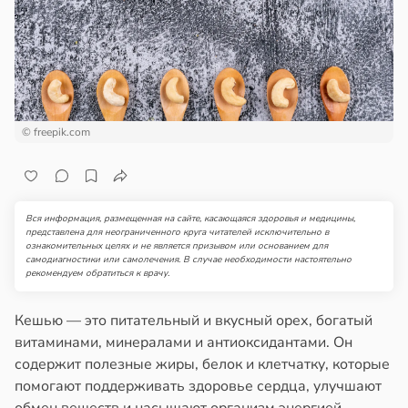
ста
ем
сектицидам
ремление
лярийный
лать
мар
бро
ложено
в
21:42
ста
© freepik.com
ди
тях
йонах
ннего
зраста
Вся информация, размещенная на сайте, касающаяся здоровья и медицины,
отной
представлена для неограниченного круга читателей исключительно в
в
20:45
ознакомительных целях и не является призывом или основанием для
я
стройкой
самодиагностики или самолечения. В случае необходимости настоятельно
рекомендуем обратиться к врачу.
блюдение
ревьями
жима
же
Кешью — это питательный и вкусный орех, богатый
я
алкиваются
витаминами, минералами и антиоксидантами. Он
легчает
содержит полезные жиры, белок и клетчатку, которые
ль
ссонницей
помогают поддерживать здоровье сердца, улучшают