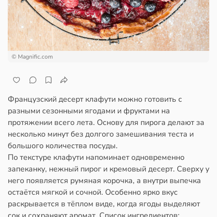
а
ажей
щи
жил
ты
ают
в
13:55
© Magnific.com
ста
зней
ца
рике
спространяется
Французский десерт клафути можно готовить с
дов
тойчивый
разными сезонными ягодами и фруктами на
протяжении всего лета. Основу для пирога делают за
20:54
ем
несколько минут без долгого замешивания теста и
сектицидам
большого количества посуды.
олог
лярийный
По текстуре клафути напоминает одновременно
кер
мар
запеканку, нежный пирог и кремовый десерт. Сверху у
ветовала
него появляется румяная корочка, а внутри выпечка
в
21:42
ста
остаётся мягкой и сочной. Особенно ярко вкус
ищенные
раскрывается в тёплом виде, когда ягоды выделяют
ки
ди
сок и сохраняют аромат. Список ингредиентов: