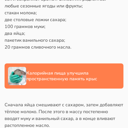
любые сезонные ягоды или фрукты;
ка
йонах
стакан молока;
зрелые
две столовые ложки сахара;
ны
отной
100 граммов муки;
стройкой
20:49
два яйца;
пакетик ванильного сахара;
ревьями
и
20 граммов сливочного масла.
же
алкиваются
шой
ссонницей
тной
Калорийная пища улучшила
пространственную память крыс
рой
в
20:58
ста
тся
ужающим
лаждающий
лекательнее
фект
Сначала яйца смешивают с сахаром, затем добавляют
зких
тёплое молоко. После этого в массу постепенно
уснее
лаков
вводят муку и ванильный сахар, а в конце вливают
жет
20:11
растопленное масло.
лабнуть