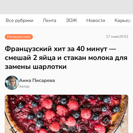
ости
вости
Все рубрики
Лента
ЗОЖ
Новости
Карьер
енты
дведи
твительно
дрствуют
Интересное
27 мая
в
20:52
оло
рают
Французский хит за 40 минут —
лекательных
оцентов
смешай 2 яйца и стакан молока для
отерапевтов
емени
замены шарлотки
в
16:23
а
емя
Анна Писарева
ячки
ая
Автор
в
19:49
ста
ает
щение
ериканец
ной
рвался
соты
в
17:40