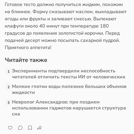
Готовое тесто должно получиться жидким, похожим
в
13:38
на блинное. Форму смазывают маслом, выкладывают
ста
ягоды или фрукты и заливают смесью. Выпекают
клафути около 40 минут при температуре 180
е
градусов до появления золотистой корочки. Перед
и
подачей десерт можно посыпать сахарной пудрой.
Приятного аппетита!
Читайте также
Эксперименты подтвердили неспособность
1
читателей отличить тексты ИИ от человеческих
Мелкие глотки воды полезнее больших объемов
2
жидкости
Невролог Александров: при позднем
3
использовании гаджетов нарушается структура
сна