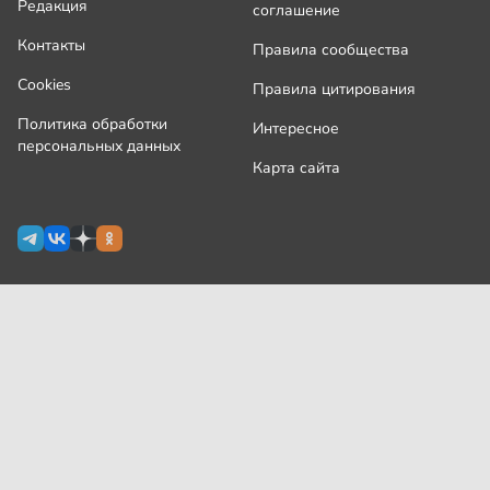
Редакция
соглашение
Контакты
Правила сообщества
Cookies
Правила цитирования
Политика обработки
Интересное
персональных данных
Карта сайта
Сетевое издание Узнай.ру зарегистрировано
Роскомнадзором 09 июля 2024 г., свидетельство Эл № ФС77-
87644
На сайте применяются
рекомендательные технологии
(информационные технологии предоставления информации
на основе сбора, систематизации и анализа сведений,
относящихся к предпочтениям пользователей сети
«Интернет», находящихся на территории Российской
Федерации)