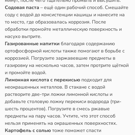
минут, после чего тщательно промыть и высушить.
Содовая паста
– ещё один рабочий способ. Смешайте
знь
соду с водой до консистенции кашицы и нанесите на
кому
то место, где образовалась коррозия. После
т
ря
обработки промойте металлическую поверхность и
ывать
насухо вытрите.
рантирует
Газированные напитки
благодаря содержанию
ром
лее
ортофосфорной кислоты также помогают в борьбе с
кистозных
епкое
коррозией. Погрузите заржавевшие предметы в
иков
оровье
газировку на несколько часов, затем протрите щёткой
19:13
в
17:21
и промойте водой.
ста
Лимонная кислота с перекисью
подходит для
кринолог
циенты
неокрашенных металлов. В стакане с водой
ро:
йствительно
растворите две-три ложки лимонной кислоты и
ий
ще
добавьте столовую ложку перекиси водорода (три-
н
бирают
шесть процентов). Погрузите в смесь ржавые
гает
ивлекательных
предметы на пару часов. Учтите, что этот способ
ролировать
ихотерапевтов
нельзя применять на окрашенных поверхностях.
ень
Картофель с солью
тоже поможет спасти
в
16:23
ста
ра