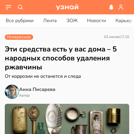
ости
вости
Все рубрики
Лента
ЗОЖ
Новости
Карьер
ая
а
рике
Интересное
02 июля
в
17:10
а
спространяется
иваться
тойчивый
Эти средства есть у вас дома – 5
рее
народных способов удаления
ной
ем
ржавчины
сектицидам
едние
лярийный
От коррозии не останется и следа
мар
Анна Писарева
в
21:42
Автор
ста
19:25
ди
тники
йонах
опатическими