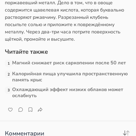
поржавевший металл. Дело в том, что в овоще
содержится щавелевая кислота, которая буквально
е
и
растворяют ржавчину. Разрезанный клубень
и
посыпьте солью и приложите к повреждённому
19:12
металлу. Через два-три часа потрите поверхность
щёткой, промойте и высушите.
Читайте также
Магний снижает риск саркопении после 50 лет
1
Калорийная пища улучшила пространственную
2
память крыс
Охлаждающий эффект низких облаков может
3
ослабнуть
Комментарии