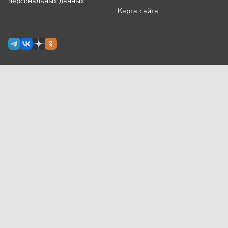
персональных данных
Карта сайта
Сетевое издание Узнай.ру зарегистрировано
Роскомнадзором 09 июля 2024 г., свидетельство Эл № ФС77-
87644
На сайте применяются
рекомендательные технологии
(информационные технологии предоставления информации
на основе сбора, систематизации и анализа сведений,
относящихся к предпочтениям пользователей сети
«Интернет», находящихся на территории Российской
Федерации)
Все права защищены © ООО «Узнай.ру», 2024
18+