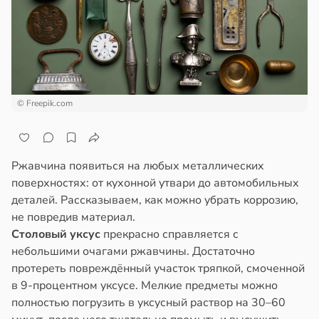
ами
отной
ались
стройкой
имее
ревьями
же
льства
алкиваются
© Freepik.com
19:22
ссонницей
вор
в
20:58
ста
бра
Ржавчина появиться на любых металлических
новил
колог
поверхностях: от кухонной утвари до автомобильных
итие
миссаров:
деталей. Рассказываем, как можно убрать коррозию,
еса
ибы
не повредив материал.
жно
Столовый уксус
прекрасно справляется с
й
бирать
небольшими очагами ржавчины. Достаточно
протереть повреждённый участок тряпкой, смоченной
19:20
рзину
в 9-процентном уксусе. Мелкие предметы можно
полностью погрузить в уксусный раствор на 30–60
оянная
в
19:27
ста