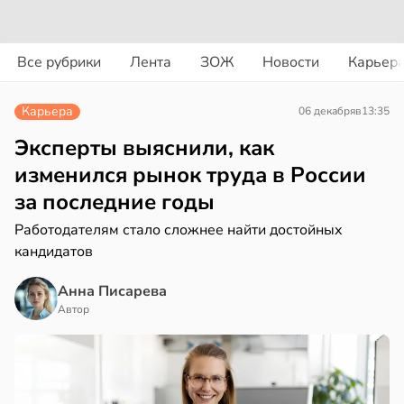
вости
вости
Все рубрики
Лента
ЗОЖ
Новости
Карьер
дведи
колог
дрствуют
миссаров:
Карьера
06 декабря
в
13:35
оло
ибы
жно
Эксперты выяснили, как
оцентов
бирать
изменился рынок труда в России
емени
за последние годы
рзину
емя
Работодателям стало сложнее найти достойных
в
19:27
ста
ячки
кандидатов
знь
в
19:49
Анна Писарева
ста
Автор
ериканец
ря
рвался
рантирует
соты
лее