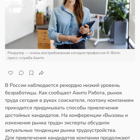
епкое
ажей
оровье
в
17:21
ста
жил
циенты
в
13:55
ста
йствительно
ще
Рекрутер — очень востребованная сегодня профессия
© Фото:
рике
бирают
пресс-служба Авито
спространяется
ивлекательных
тойчивый
ихотерапевтов
в
16:23
В России наблюдается рекордно низкий уровень
ста
ем
безработицы. Как сообщает Авито Работа, рынок
сектицидам
трая
труда сегодня в руках соискателя, поэтому компаниям
лярийный
ща
приходится придумывать способы привлечения
мар
ижает
достойных кандидатов. На конференции «Вызовы и
ущение
в
21:42
изменения рынка труда» эксперты обсудили
ста
льной
актуальные тенденции рынка трудоустройства.
ди
ли
Для привлечения кандидатов компании продолжают