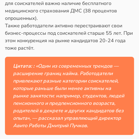
для соискателей важно наличие бесплатного
медицинского страхования ДМС (38 процентов
в
13:38
ста
опрошенных).
Также работодатели активно перестраивают свои
е
бизнес-процессы под соискателей старше 55 лет. При
и
этом конкуренция на рынке кандидатов 20-24 года
тоже растёт.
Цитата: :
«Один из современных трендов —
расширение границ найма. Работодатели
привлекают разные категории соискателей,
которые раньше были менее активны на
рынке занятости: например, студентов, людей
пенсионного и предпенсионного возраста,
родителей в декрете и других кандидатов без
опыта», — рассказал управляющий директор
Авито Работы Дмитрий Пучков.