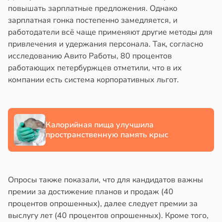
повышать зарплатные предложения. Однако
в
17:40
ста
йонах
зарплатная гонка постепенно замедляется, и
ощи
работодатели всё чаще применяют другие методы для
отной
привлечения и удержания персонала. Так, согласно
стройкой
укты
исследованию Авито Работы, 80 процентов
ижают
работающих петербуржцев отметили, что в их
ревьями
ск
компании есть система корпоративных льгот.
же
лезней
алкиваются
рдца
ссонницей
Калорийная пища улучшила
судов
пространственную память крыс
в
20:58
ста
в
20:54
я
лаждающий
е
фект
Опросы также показали, что для кандидатов важны
и
зких
премии за достижение планов и продаж (40
лаков
процентов опрошенных), далее следует премии за
жет
выслугу лет (40 процентов опрошенных). Кроме того,
лабнуть