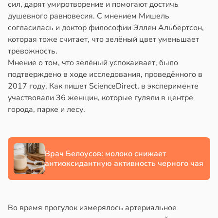
сил, дарят умиротворение и помогают достичь
в
20:58
ста
тей
душевного равновесия. С мнением Мишель
колог
согласилась и доктор философии Эллен Альбертсон,
в
19:20
я
миссаров:
которая тоже считает, что зелёный цвет уменьшает
ибы
тревожность.
стоянная
жно
Мнение о том, что зелёный успокаивает, было
а
бирать
подтверждено в ходе исследования, проведённого в
2017 году. Как пишет ScienceDirect, в эксперименте
адкому
рзину
участвовали 36 женщин, которые гуляли в центре
жет
города, парке и лесу.
азывать
в
19:27
ста
знь
ндром
ликистозных
Врач Белоусов: молоко снижает
ря
чников
антиоксидантную активность черного чая
в
19:13
я
рантирует
лее
е
епкое
Во время прогулок измерялось артериальное
и
оровье