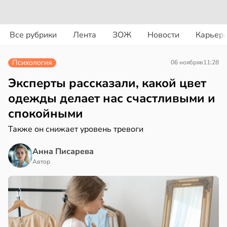
вости
вости
Все рубрики
Лента
ЗОЖ
Новости
Карьер
ериканец
циенты
рвался
йствительно
Психология
06 ноября
в
11:28
ще
соты
бирают
Эксперты рассказали, какой цвет
ивлекательных
одежды делает нас счастливыми и
ажей
ихотерапевтов
спокойными
в
16:23
ста
жил
Также он снижает уровень тревоги
трая
в
13:55
Анна Писарева
ста
ща
Автор
ижает
рике
ущение
спространяется
льной
тойчивый
ли
в
17:40