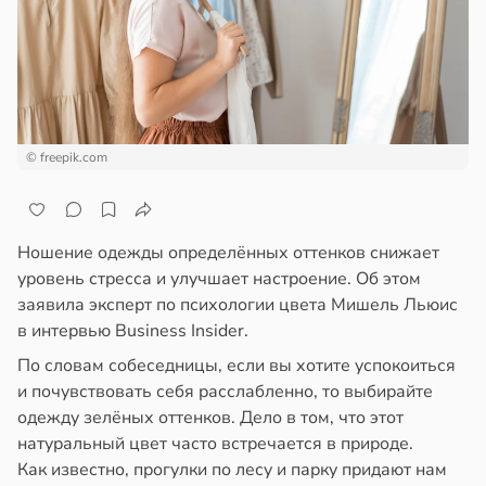
ста
ем
сектицидам
чная
лярийный
ра
мар
ала
иливаться
в
21:42
ста
стрее
© freepik.com
ди
евной
йонах
следние
Ношение одежды определённых оттенков снижает
отной
т
уровень стресса и улучшает настроение. Об этом
стройкой
заявила эксперт по психологии цвета Мишель Льюис
в
19:25
я
в интервью Business Insider.
ревьями
створ
По словам собеседницы, если вы хотите успокоиться
же
ребра
и почувствовать себя расслабленно, то выбирайте
алкиваются
тановил
одежду зелёных оттенков. Дело в том, что этот
звитие
натуральный цвет часто встречается в природе.
ссонницей
риеса
Как известно, прогулки по лесу и парку придают нам