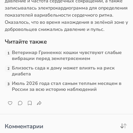
давление и частота сердечных сокращений, а также
записывалась электрокардиограмма для определения
в
17:21
ста
показателей вариабельности сердечного ритма.
Оказалось, что во время нахождения в зелёной зоне у
е
добровольцев снижались давление и пульс.
и
Читайте также
Ветеринар Гриненко: кошки чувствуют слабые
1
вибрации перед землетрясением
Близость сада к дому может влиять на риск
2
диабета
Июль 2026 года стал самым теплым месяцем в
3
России за всю историю наблюдений
Комментарии