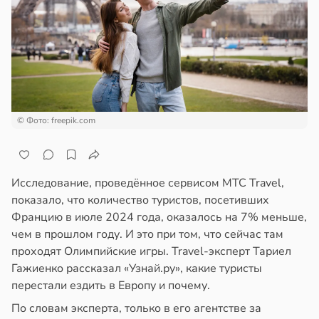
ста
ем
сектицидам
ремление
лярийный
лать
мар
бро
ложено
в
21:42
ста
ди
тях
© Фото: freepik.com
йонах
ннего
зраста
отной
Исследование, проведённое сервисом МТС Travel,
в
20:45
я
стройкой
показало, что количество туристов, посетивших
Францию в июле 2024 года, оказалось на 7% меньше,
блюдение
ревьями
чем в прошлом году. И это при том, что сейчас там
жима
же
проходят Олимпийские игры. Travel-эксперт Тариел
я
алкиваются
Гажиенко рассказал «Узнай.ру», какие туристы
легчает
перестали ездить в Европу и почему.
ль
ссонницей
По словам эксперта, только в его агентстве за