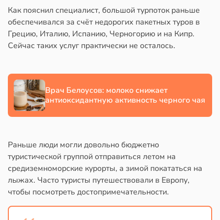
Как пояснил специалист, большой турпоток раньше
в
17:21
ста
обеспечивался за счёт недорогих пакетных туров в
Грецию, Италию, Испанию, Черногорию и на Кипр.
е
Сейчас таких услуг практически не осталось.
и
Врач Белоусов: молоко снижает
антиоксидантную активность черного чая
Раньше люди могли довольно бюджетно
туристической группой отправиться летом на
средиземноморские курорты, а зимой покататься на
лыжах. Часто туристы путешествовали в Европу,
чтобы посмотреть достопримечательности.