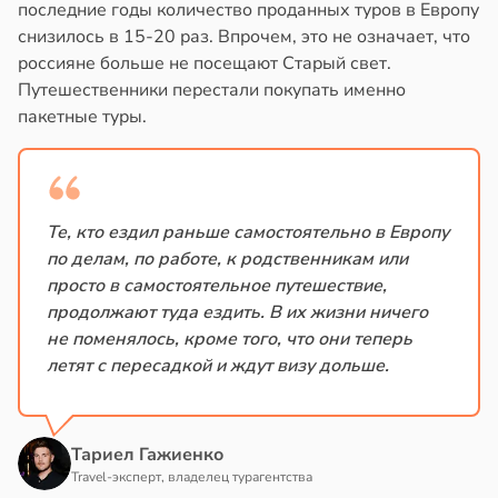
жилых
последние годы количество проданных туров в Европу
в
20:58
ста
снизилось в 15-20 раз. Впрочем, это не означает, что
в
20:38
я
колог
россияне больше не посещают Старый свет.
миссаров:
Путешественники перестали покупать именно
городная
ибы
пакетные туры.
знь
жно
щищает
бирать
тей
рзину
тмы
Те, кто ездил раньше самостоятельно в Европу
по делам, по работе, к родственникам или
в
19:27
ста
лергии
просто в самостоятельное путешествие,
знь
продолжают туда ездить. В их жизни ничего
в
20:34
я
не поменялось, кроме того, что они теперь
ря
летят с пересадкой и ждут визу дольше.
е
и
рантирует
лее
Тариел Гажиенко
епкое
Travel-эксперт, владелец турагентства
оровье