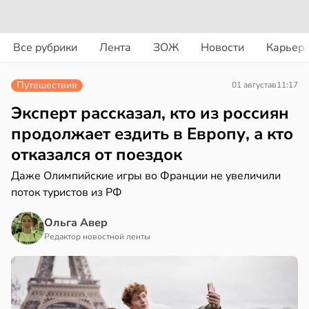
вости
вости
Все рубрики
Лента
ЗОЖ
Новости
Карьер
ериканец
циенты
рвался
йствительно
Путешествия
01 августа
в
11:17
ще
соты
бирают
Эксперт рассказал, кто из россиян
ивлекательных
продолжает ездить в Европу, а кто
ажей
ихотерапевтов
отказался от поездок
в
16:23
ста
жил
Даже Олимпийские игры во Франции не увеличили
поток туристов из РФ
трая
в
13:55
ста
ща
Ольга Авер
ижает
Редактор новостной ленты
рике
ущение
спространяется
льной
тойчивый
ли
в
17:40