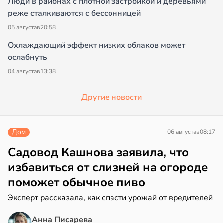
Люди в районах с плотной застройкой и деревьями
реже сталкиваются с бессонницей
05 августа
в
20:58
Охлаждающий эффект низких облаков может
ослабнуть
04 августа
в
13:38
Другие новости
Дом
06 августа
в
08:17
Садовод Кашнова заявила, что
избавиться от слизней на огороде
поможет обычное пиво
Эксперт рассказала, как спасти урожай от вредителей
Анна Писарева