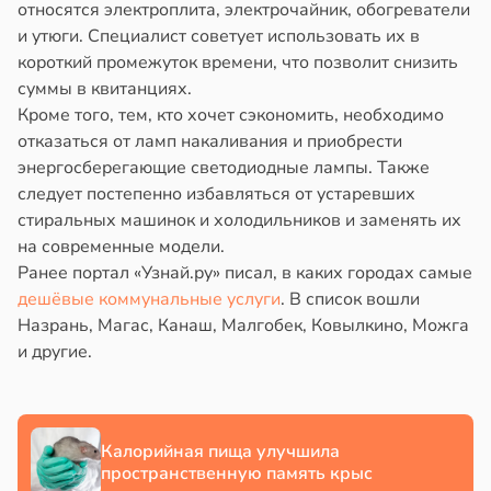
относятся электроплита, электрочайник, обогреватели
в
17:40
ста
йонах
и утюги. Специалист советует использовать их в
короткий промежуток времени, что позволит снизить
ощи
отной
суммы в квитанциях.
стройкой
Кроме того, тем, кто хочет сэкономить, необходимо
укты
отказаться от ламп накаливания и приобрести
ижают
ревьями
энергосберегающие светодиодные лампы. Также
ск
же
следует постепенно избавляться от устаревших
лезней
алкиваются
стиральных машинок и холодильников и заменять их
рдца
на современные модели.
ссонницей
Ранее портал «Узнай.ру» писал, в каких городах самые
судов
дешёвые коммунальные услуги
. В список вошли
в
20:58
ста
в
20:54
Назрань, Магас, Канаш, Малгобек, Ковылкино, Можга
я
и другие.
лаждающий
е
фект
и
зких
лаков
Калорийная пища улучшила
жет
пространственную память крыс
лабнуть