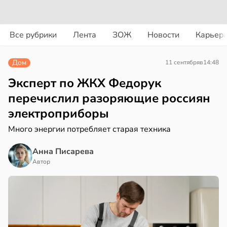
вости
вости
Все рубрики
Лента
ЗОЖ
Новости
Карьер
дведи
колог
дрствуют
миссаров:
Дом
11 сентября
в
14:48
оло
ибы
жно
Эксперт по ЖКХ Федорук
оцентов
бирать
перечислил разоряющие россиян
емени
электроприборы
рзину
емя
Много энергии потребляет старая техника
в
19:27
ста
ячки
Анна Писарева
знь
в
19:49
Автор
ста
ериканец
ря
рвался
рантирует
соты
лее