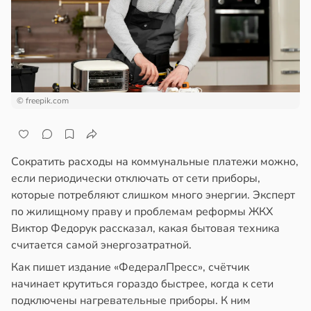
епкое
ажей
оровье
в
17:21
ста
жил
циенты
в
13:55
ста
йствительно
© freepik.com
ще
рике
бирают
спространяется
ивлекательных
тойчивый
ихотерапевтов
Сократить расходы на коммунальные платежи можно,
если периодически отключать от сети приборы,
в
16:23
ста
ем
которые потребляют слишком много энергии. Эксперт
сектицидам
по жилищному праву и проблемам реформы ЖКХ
трая
лярийный
Виктор Федорук рассказал, какая бытовая техника
ща
мар
считается самой энергозатратной.
ижает
ущение
Как пишет издание «ФедералПресс», счётчик
в
21:42
ста
льной
начинает крутиться гораздо быстрее, когда к сети
ди
ли
подключены нагревательные приборы. К ним