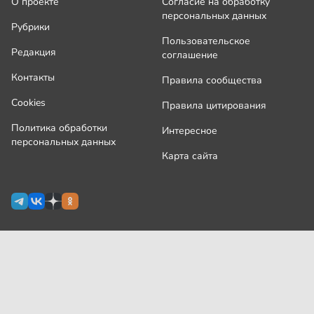
О проекте
Согласие на обработку
персональных данных
Рубрики
Пользовательское
Редакция
соглашение
Контакты
Правила сообщества
Cookies
Правила цитирования
Политика обработки
Интересное
персональных данных
Карта сайта
Сетевое издание Узнай.ру зарегистрировано
Роскомнадзором 09 июля 2024 г., свидетельство Эл № ФС77-
87644
На сайте применяются
рекомендательные технологии
(информационные технологии предоставления информации