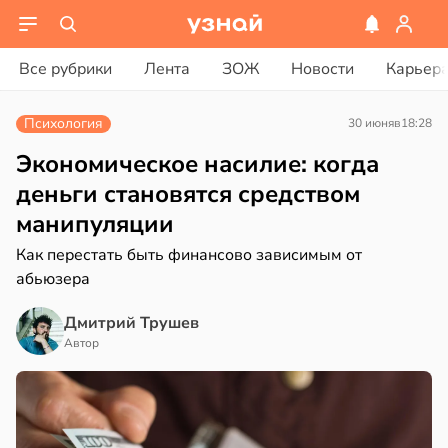
ости
вости
Все рубрики
Лента
ЗОЖ
Новости
Карьер
енты
ериканец
твительно
рвался
Психология
30 июня
в
18:28
рают
соты
Экономическое насилие: когда
лекательных
деньги становятся средством
отерапевтов
ажей
манипуляции
в
16:23
а
жил
Как перестать быть финансово зависимым от
абьюзера
ая
в
13:55
ста
Дмитрий Трушев
ает
Автор
щение
рике
ной
спространяется
тойчивый
в
17:40