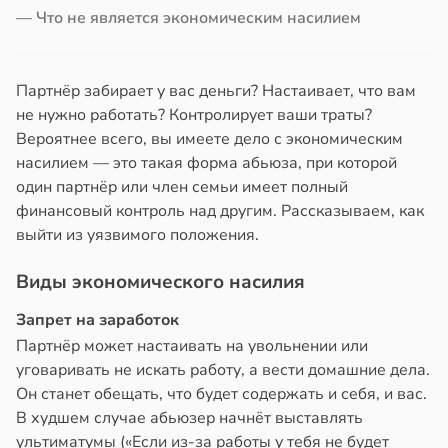
кистозных
в
20:58
— Что не является экономическим насилием
ста
иков
колог
19:13
миссаров:
Партнёр забирает у вас деньги? Настаивает, что вам
ибы
кринолог
не нужно работать? Контролирует ваши траты?
жно
ро:
Вероятнее всего, вы имеете дело с экономическим
бирать
ий
насилием — это такая форма абьюза, при которой
н
один партнёр или член семьи имеет полный
рзину
гает
финансовый контроль над другим. Рассказываем, как
ролировать
выйти из уязвимого положения.
в
19:27
ста
ень
ра
знь
Виды экономического насилия
Запрет на заработок
и
ря
Партнёр может настаивать на увольнении или
19:12
уговаривать не искать работу, а вести домашние дела.
рантирует
Он станет обещать, что будет содержать и себя, и вас.
лее
В худшем случае абьюзер начнёт выставлять
епкое
ультиматумы («Если из-за работы у тебя не будет
оровье