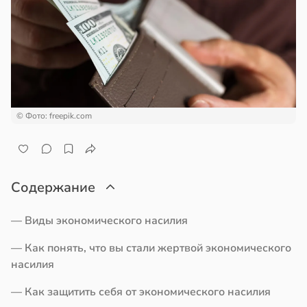
а
ем
сектицидам
вор
лярийный
бра
мар
новил
итие
в
21:42
ста
еса
ди
© Фото: freepik.com
й
йонах
19:20
отной
оянная
Содержание
стройкой
— Виды экономического насилия
ревьями
кому
же
т
— Как понять, что вы стали жертвой экономического
алкиваются
ывать
насилия
ссонницей
— Как защитить себя от экономического насилия
ром