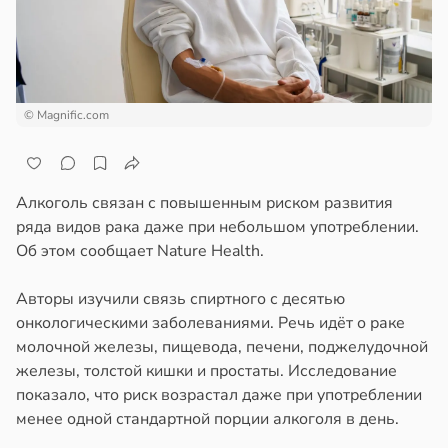
ста
ем
сектицидам
докринолог
лярийный
серо:
мар
нний
ин
в
21:42
© Magnific.com
ста
могает
ди
нтролировать
овень
Алкоголь связан с повышенным риском развития
йонах
хара
ряда видов рака даже при небольшом употреблении.
Об этом сообщает Nature Health.
отной
ови
стройкой
в
19:12
Авторы изучили связь спиртного с десятью
я
онкологическими заболеваниями. Речь идёт о раке
ревьями
ач
молочной железы, пищевода, печени, поджелудочной
же
рячев:
железы, толстой кишки и простаты. Исследование
алкиваются
епанцы
показало, что риск возрастал даже при употреблении
менее одной стандартной порции алкоголя в день.
ссонницей
анцы