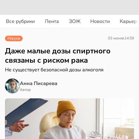
вости
вости
Все рубрики
Лента
ЗОЖ
Новости
Карьер
ериканец
циенты
рвался
йствительно
Наука
03 июня
в
14:59
ще
соты
бирают
Даже малые дозы спиртного
ивлекательных
связаны с риском рака
ажей
ихотерапевтов
Не существует безопасной дозы алкоголя
в
16:23
ста
жил
Анна Писарева
трая
в
13:55
Автор
ста
ща
ижает
рике
ущение
спространяется
льной
тойчивый
ли
в
17:40