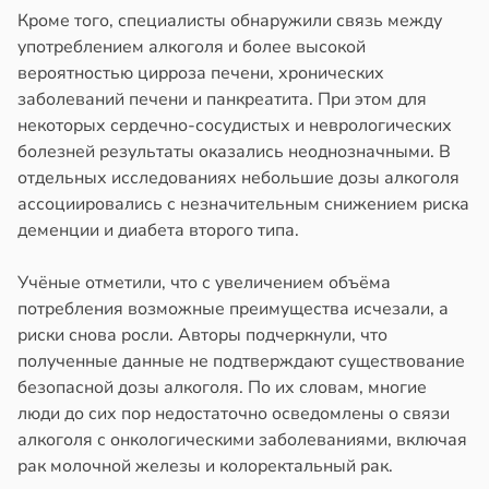
полнительно
в
20:58
Кроме того, специалисты обнаружили связь между
ста
гружают
употреблением алкоголя и более высокой
колог
ставы
вероятностью цирроза печени, хронических
миссаров:
заболеваний печени и панкреатита. При этом для
ибы
звоночник
некоторых сердечно-сосудистых и неврологических
жно
болезней результаты оказались неоднозначными. В
в
20:55
я
бирать
отдельных исследованиях небольшие дозы алкоголя
ъятия
ассоциировались с незначительным снижением риска
рзину
могают
деменции и диабета второго типа.
езьянам
в
19:27
ста
лить
Учёные отметили, что с увеличением объёма
знь
щу
потребления возможные преимущества исчезали, а
з
риски снова росли. Авторы подчеркнули, что
ря
аки
полученные данные не подтверждают существование
безопасной дозы алкоголя. По их словам, многие
в
20:37
я
рантирует
люди до сих пор недостаточно осведомлены о связи
лее
алкоголя с онкологическими заболеваниями, включая
е
епкое
рак молочной железы и колоректальный рак.
и
оровье