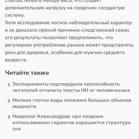
способствовать набору веса, что создаёт
дополнительную нагрузку на сердечно-сосудистую
в
13:38
ста
систему.
Хотя исследование носило наблюдательный характер
е
и не доказало прямой причинно-следственной связи,
и
его результаты позволяют предположить, что
регулярное употребление рамэна может представлять
риск для здоровья, особенно для мужчин среднего
возраста.
Читайте также
Эксперименты подтвердили неспособность
1
читателей отличить тексты ИИ от человеческих
Мелкие глотки воды полезнее больших объемов
2
жидкости
Невролог Александров: при позднем
3
использовании гаджетов нарушается структура
сна