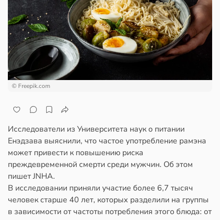
епкое
ажей
оровье
в
17:21
ста
жил
циенты
в
13:55
ста
йствительно
ще
© Freepik.com
рике
бирают
спространяется
ивлекательных
тойчивый
ихотерапевтов
Исследователи из Университета наук о питании
в
16:23
ста
ем
Енэдзава выяснили, что частое употребление рамэна
сектицидам
трая
может привести к повышению риска
лярийный
ща
преждевременной смерти среди мужчин. Об этом
мар
ижает
пишет JNHA.
ущение
В исследовании приняли участие более 6,7 тысяч
в
21:42
ста
льной
человек старше 40 лет, которых разделили на группы
ди
ли
в зависимости от частоты потребления этого блюда: от