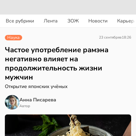
вости
вости
Все рубрики
Лента
ЗОЖ
Новости
Карьер
дведи
колог
дрствуют
миссаров:
Наука
23 сентября
в
18:26
оло
ибы
жно
Частое употребление рамэна
оцентов
бирать
негативно влияет на
емени
продолжительность жизни
рзину
мужчин
емя
в
19:27
ста
ячки
Открытие японских учёных
знь
в
19:49
ста
Анна Писарева
Автор
ериканец
ря
рвался
рантирует
соты
лее