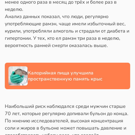
менее одного раза в месяц до трёх и более раз в
в
17:40
ста
йонах
неделю.
Анализ данных показал, что люди, регулярно
створ
отной
употребляющие рамэн, чаще имели избыточный вес,
ребра
стройкой
курили, употребляли алкоголь и страдали от диабета и
тановил
гипертонии. У тех, кто ел рамэн три раза в неделю,
звитие
ревьями
вероятность ранней смерти оказалась выше.
риеса
же
алкиваются
тей
Калорийная пища улучшила
в
19:20
ссонницей
я
пространственную память крыс
в
20:58
ста
е
и
лаждающий
фект
Наибольший риск наблюдался среди мужчин старше
зких
70 лет, которые регулярно допивали бульон до конца.
лаков
По мнению исследователей, высокая концентрация
жет
соли и жиров в бульоне может повышать давление и
лабнуть