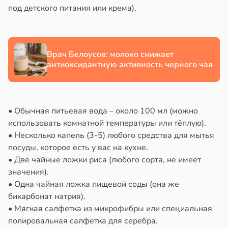
под детского питания или крема).
в
17:21
ста
19:25
е
Врач Белоусов: молоко снижает
и
антиоксидантную активность черного чая
• Обычная питьевая вода – около 100 мл (можно
использовать комнатной температуры или тёплую).
• Несколько капель (3-5) любого средства для мытья
посуды, которое есть у вас на кухне.
• Две чайные ложки риса (любого сорта, не имеет
значения).
• Одна чайная ложка пищевой соды (она же
бикарбонат натрия).
• Мягкая салфетка из микрофибры или специальная
полировальная салфетка для серебра.