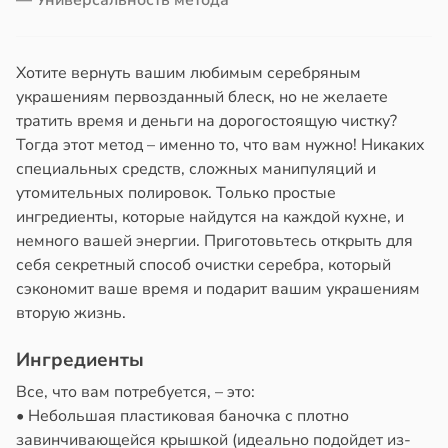
в
20:58
ста
али
колог
Хотите вернуть вашим любимым серебряным
миссаров:
украшениям первозданный блеск, но не желаете
ением
ибы
тратить время и деньги на дорогостоящую чистку?
а
жно
Тогда этот метод – именно то, что вам нужно! Никаких
бирать
специальных средств, сложных манипуляций и
ни
утомительных полировок. Только простые
рзину
19:31
ингредиенты, которые найдутся на каждой кухне, и
в
19:27
немного вашей энергии. Приготовьтесь открыть для
ста
ая
себя секретный способ очистки серебра, который
а
знь
сэкономит ваше время и подарит вашим украшениям
а
вторую жизнь.
иваться
ря
рее
Ингредиенты
ной
рантирует
Все, что вам потребуется, – это:
лее
• Небольшая пластиковая баночка с плотно
едние
епкое
завинчивающейся крышкой (идеально подойдет из-
оровье