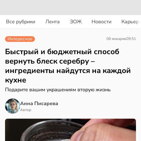
ости
вости
Все рубрики
Лента
ЗОЖ
Новости
Карьер
мление
ериканец
ть
рвался
Интересное
08 января
в
09:51
о
жено
соты
Быстрый и бюджетный способ
вернуть блеск серебру –
х
ажей
ингредиенты найдутся на каждой
кухне
его
жил
аста
Подарите вашим украшениям вторую жизнь
в
13:55
ста
20:45
Анна Писарева
Автор
юдение
рике
има
спространяется
тойчивый
гчает