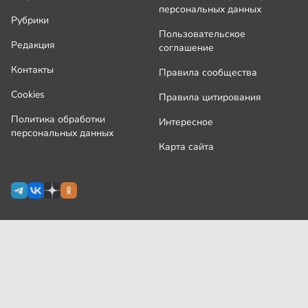
персональных данных
Рубрики
Пользовательское
Редакция
соглашение
Контакты
Правила сообщества
Cookies
Правила цитирования
Политика обработки
Интересное
персональных данных
Карта сайта
Сетевое издание Узнай.ру зарегистрировано
Роскомнадзором 09 июля 2024 г., свидетельство Эл № ФС77-
87644
На сайте применяются
рекомендательные технологии
(информационные технологии предоставления информации
на основе сбора, систематизации и анализа сведений,