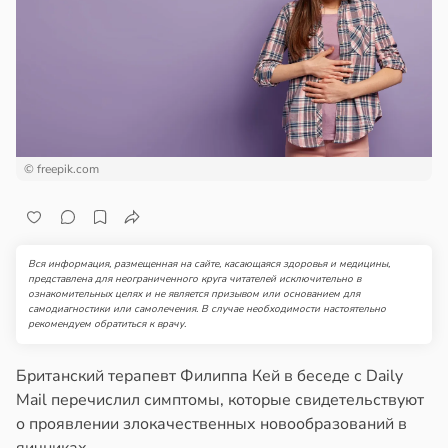
ста
ем
сектицидам
городная
лярийный
знь
мар
щищает
тей
в
21:42
ста
ди
тмы
© freepik.com
йонах
лергии
в
20:34
я
отной
Вся информация, размещенная на сайте, касающаяся здоровья и медицины,
стройкой
представлена для неограниченного круга читателей исключительно в
ть
ознакомительных целях и не является призывом или основанием для
шек
самодиагностики или самолечения. В случае необходимости настоятельно
ревьями
рекомендуем обратиться к врачу.
фе
же
алкиваются
Британский терапевт Филиппа Кей в беседе с Daily
нь
Mail перечислил симптомы, которые свидетельствуют
язали
ссонницей
о проявлении злокачественных новообразований в