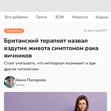
вости
вости
Все рубрики
Лента
ЗОЖ
Новости
Карьер
ериканец
циенты
рвался
йствительно
Здоровье
13 августа
в
10:07
ще
соты
бирают
Британский терапевт назвал
ивлекательных
вздутие живота симптомом рака
ажей
ихотерапевтов
яичников
в
16:23
ста
жил
Стоит учитывать, что метеоризм возникает и при
других патологиях
трая
в
13:55
ста
ща
Анна Писарева
ижает
Автор
рике
ущение
спространяется
льной
тойчивый
ли
в
17:40