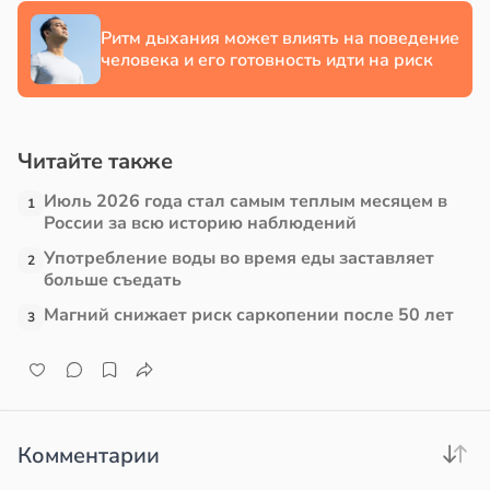
е
Ритм дыхания может влиять на поведение
в
17:21
ста
и
человека и его готовность идти на риск
е
и
Читайте также
Июль 2026 года стал самым теплым месяцем в
1
России за всю историю наблюдений
Употребление воды во время еды заставляет
2
больше съедать
Магний снижает риск саркопении после 50 лет
3
Комментарии