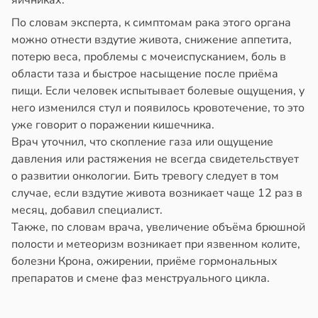
яичниках.
ижением
в
20:58
ста
ска
По словам эксперта, к симптомам рака этого органа
колог
ка
можно отнести вздутие живота, снижение аппетита,
миссаров:
чени
потерю веса, проблемы с мочеиспусканием, боль в
ибы
области таза и быстрое насыщение после приёма
в
19:31
я
жно
пищи. Если человек испытывает болевые ощущения, у
бирать
него изменился стул и появилось кровотечение, то это
чная
уже говорит о поражении кишечника.
ра
рзину
Врач уточнил, что скопление газа или ощущение
ала
давления или растяжения не всегда свидетельствует
иливаться
в
19:27
ста
о развитии онкологии. Бить тревогу следует в том
стрее
случае, если вздутие живота возникает чаще 12 раз в
знь
евной
месяц, добавил специалист.
Также, по словам врача, увеличение объёма брюшной
ря
следние
полости и метеоризм возникает при язвенном колите,
болезни Крона, ожирении, приёме гормональных
рантирует
т
препаратов и смене фаз менструального цикла.
лее
в
19:25
я
епкое
оровье