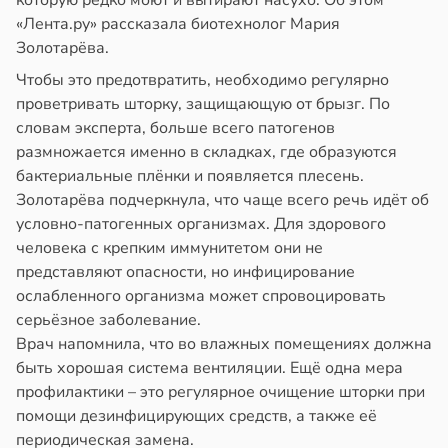
которую редко моют и вытирают насухо. Об этом
жилых
в
20:58
ста
«Лента.ру» рассказала биотехнолог Мария
в
20:38
Золотарёва.
я
колог
миссаров:
Чтобы это предотвратить, необходимо регулярно
городная
ибы
проветривать шторку, защищающую от брызг. По
знь
жно
словам эксперта, больше всего патогенов
щищает
бирать
размножается именно в складках, где образуются
тей
бактериальные плёнки и появляется плесень.
рзину
Золотарёва подчеркнула, что чаще всего речь идёт об
тмы
условно-патогенных организмах. Для здорового
в
19:27
ста
человека с крепким иммунитетом они не
лергии
представляют опасности, но инфицирование
знь
в
20:34
ослабленного организма может спровоцировать
я
серьёзное заболевание.
ря
Врач напомнила, что во влажных помещениях должна
е
быть хорошая система вентиляции. Ещё одна мера
и
рантирует
профилактики – это регулярное очищение шторки при
лее
помощи дезинфицирующих средств, а также её
епкое
периодическая замена.
оровье