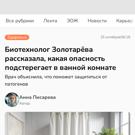
вости
вости
Все рубрики
Лента
ЗОЖ
Новости
Карьер
ериканец
циенты
рвался
йствительно
Здоровье
25 октября
в
06:18
ще
соты
бирают
Биотехнолог Золотарёва
ивлекательных
рассказала, какая опасность
ажей
ихотерапевтов
подстерегает в ванной комнате
в
16:23
ста
жил
Врач объяснила, что поможет защититься от
патогенов
трая
в
13:55
ста
ща
Анна Писарева
ижает
Автор
рике
ущение
спространяется
льной
тойчивый
ли
в
17:40