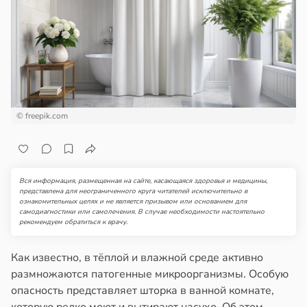
ста
ем
сектицидам
ремление
лярийный
лать
мар
бро
ложено
в
21:42
ста
ди
тях
© freepik.com
йонах
ннего
зраста
отной
в
20:45
Вся информация, размещенная на сайте, касающаяся здоровья и медицины,
я
стройкой
представлена для неограниченного круга читателей исключительно в
ознакомительных целях и не является призывом или основанием для
блюдение
самодиагностики или самолечения. В случае необходимости настоятельно
ревьями
рекомендуем обратиться к врачу.
жима
же
я
алкиваются
Как известно, в тёплой и влажной среде активно
легчает
размножаются патогенные микроорганизмы. Особую
ль
ссонницей
опасность представляет шторка в ванной комнате,