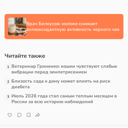
в
17:21
ста
Врач Белоусов: молоко снижает
е
антиоксидантную активность черного чая
и
Читайте также
Ветеринар Гриненко: кошки чувствуют слабые
1
вибрации перед землетрясением
Близость сада к дому может влиять на риск
2
диабета
Июль 2026 года стал самым теплым месяцем в
3
России за всю историю наблюдений