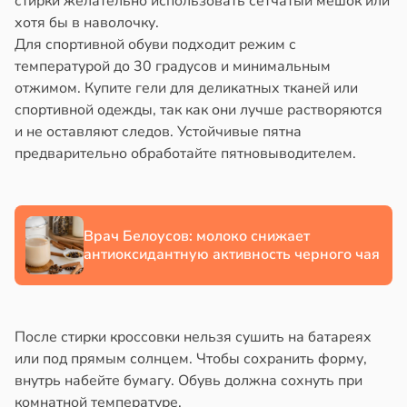
стирки желательно использовать сетчатый мешок или
в
20:58
ста
хотя бы в наволочку.
Для спортивной обуви подходит режим с
али
колог
температурой до 30 градусов и минимальным
миссаров:
отжимом. Купите гели для деликатных тканей или
ением
ибы
спортивной одежды, так как они лучше растворяются
а
жно
и не оставляют следов. Устойчивые пятна
бирать
предварительно обработайте пятновыводителем.
ни
рзину
19:31
в
19:27
ста
ая
Врач Белоусов: молоко снижает
а
знь
антиоксидантную активность черного чая
а
иваться
ря
рее
После стирки кроссовки нельзя сушить на батареях
ной
рантирует
или под прямым солнцем. Чтобы сохранить форму,
лее
внутрь набейте бумагу. Обувь должна сохнуть при
едние
епкое
комнатной температуре.
оровье