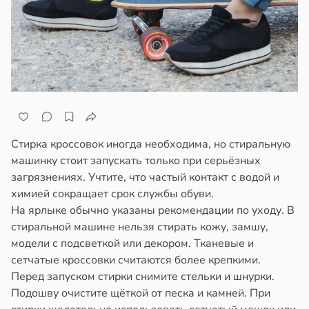
ем
сектицидам
лых
лярийный
мар
20:38
в
21:42
ста
родная
ь
ди
щает
й
йонах
Стирка кроссовок иногда необходима, но стиральную
машинку стоит запускать только при серьёзных
ы
отной
загрязнениях. Учтите, что частый контакт с водой и
стройкой
химией сокращает срок службы обуви.
ргии
На ярлыке обычно указаны рекомендации по уходу. В
ревьями
стиральной машине нельзя стирать кожу, замшу,
20:34
же
модели с подсветкой или декором. Тканевые и
алкиваются
сетчатые кроссовки считаются более крепкими.
Перед запуском стирки снимите стельки и шнурки.
к
ссонницей
Подошву очистите щёткой от песка и камней. При