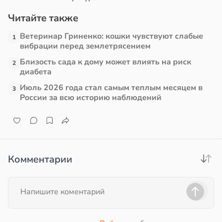
Читайте также
в
17:21
ста
19:25
Ветеринар Гриненко: кошки чувствуют слабые
1
е
вибрации перед землетрясением
и
Близость сада к дому может влиять на риск
2
диабета
Июль 2026 года стал самым теплым месяцем в
3
России за всю историю наблюдений
Комментарии