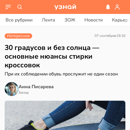
ости
вости
Все рубрики
Лента
ЗОЖ
Новости
Карьер
мление
ериканец
ть
рвался
Интересное
07 сентября
в
19:16
о
жено
соты
30 градусов и без солнца —
основные нюансы стирки
х
ажей
кроссовок
его
жил
При их соблюдении обувь прослужит не один сезон
аста
в
13:55
Анна Писарева
ста
20:45
Автор
юдение
рике
има
спространяется
тойчивый
гчает