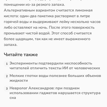
помещении из-за резкого запаха.
в
13:38
Альтернативным вариантом считается лимонная
ста
кислота: один-два пакетика растворяют в литре
горячей воды и выдерживают лейку несколько часов
е
либо оставляют на ночь. После этого поверхность
и
промывают чистой водой. Этот способ считается
более щадящим, так как не имеет выраженного
запаха.
Читайте также
Эксперименты подтвердили неспособность
1
читателей отличить тексты ИИ от человеческих
Мелкие глотки воды полезнее больших объемов
2
жидкости
Невролог Александров: при позднем
3
использовании гаджетов нарушается структура
сна