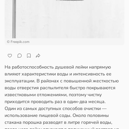
а
ажей
щи
жил
ты
ают
в
13:55
ста
© Freepik.com
зней
ца
рике
спространяется
дов
тойчивый
На работоспособность душевой лейки напрямую
влияют характеристики воды и интенсивность ее
20:54
ем
эксплуатации. В районах с повышенной жесткостью
сектицидам
воды отверстия распылителя быстро покрываются
олог
лярийный
известковыми отложениями, поэтому чистку
кер
мар
приходится проводить раз в один-два месяца.
ветовала
Один из самых доступных способов очистки —
в
21:42
ста
использование пищевой соды. Около половины
ищенные
стакана порошка разводят в литре горячей воды,
ки
ди