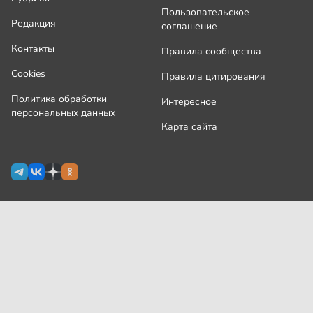
Пользовательское
Редакция
соглашение
Контакты
Правила сообщества
Cookies
Правила цитирования
Политика обработки
Интересное
персональных данных
Карта сайта
Сетевое издание Узнай.ру зарегистрировано
Роскомнадзором 09 июля 2024 г., свидетельство Эл № ФС77-
87644
На сайте применяются
рекомендательные технологии
(информационные технологии предоставления информации
на основе сбора, систематизации и анализа сведений,
относящихся к предпочтениям пользователей сети
«Интернет», находящихся на территории Российской