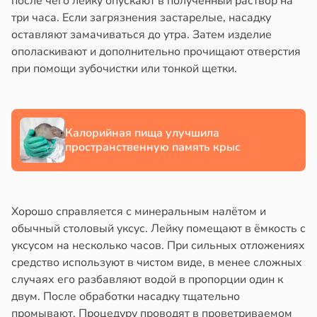
после чего лейку опускают в полученный раствор на
три часа. Если загрязнения застарелые, насадку
ка
йонах
оставляют замачиваться до утра. Затем изделие
зрелые
ополаскивают и дополнительно прочищают отверстия
ны
отной
при помощи зубочистки или тонкой щетки.
стройкой
20:49
ревьями
и
же
Калорийная пища улучшила
алкиваются
шой
пространственную память крыс
ссонницей
тной
рой
в
20:58
ста
Хорошо справляется с минеральным налётом и
тся
обычный столовый уксус. Лейку помещают в ёмкость с
ужающим
лаждающий
уксусом на несколько часов. При сильных отложениях
лекательнее
фект
средство используют в чистом виде, в менее сложных
зких
случаях его разбавляют водой в пропорции один к
уснее
лаков
двум. После обработки насадку тщательно
жет
20:11
промывают. Процедуру проводят в проветриваемом
лабнуть