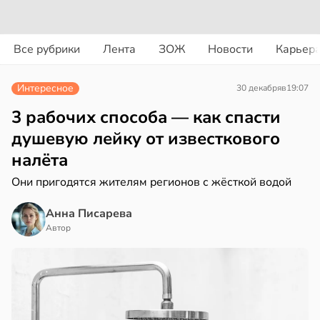
ости
вости
Все рубрики
Лента
ЗОЖ
Новости
Карьер
енты
дведи
твительно
дрствуют
Интересное
30 декабря
в
19:07
оло
рают
3 рабочих способа — как спасти
лекательных
оцентов
душевую лейку от известкового
отерапевтов
емени
налёта
в
16:23
а
емя
Они пригодятся жителям регионов с жёсткой водой
ячки
ая
Анна Писарева
в
19:49
Автор
ста
ает
щение
ериканец
ной
рвался
соты
в
17:40