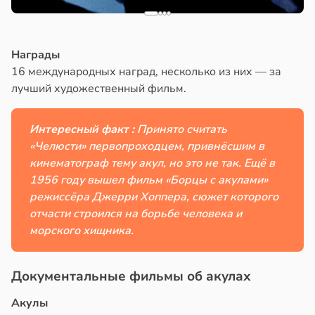
Награды
16 международных наград, несколько из них — за
лучший художественный фильм.
Интересный факт :
Принято считать
«Челюсти» первопроходцем, привнёсшим в
кинематограф тему акул, но это не так. Ещё в
1956 году вышел фильм «Борцы с акулами»
режиссёра Джерри Хоппера, сюжет которого
отчасти строился на борьбе человека и
морского хищника.
Документальные фильмы об акулах
Акулы