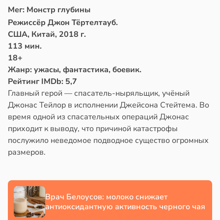
Мег: Монстр глубины
в
17:21
ста
Режиссёр Джон Тёртелтауб.
США, Китай, 2018 г.
е
113 мин.
и
18+
Жанр: ужасы, фантастика, боевик.
Рейтинг IMDb: 5,7
Главный герой — спасатель-ныряльщик, учёный
Джонас Тейлор в исполнении Джейсона Стейтема. Во
время одной из спасательных операций Джонас
приходит к выводу, что причиной катастрофы
послужило неведомое подводное существо огромных
размеров.
Врач Белоусов: молоко снижает
антиоксидантную активность черного чая