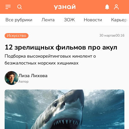
ости
вости
Все рубрики
Лента
ЗОЖ
Новости
Карьер
енты
ериканец
твительно
рвался
Искусство
30 марта
в
00:16
рают
соты
12 зрелищных фильмов про акул
лекательных
Подборка высокорейтинговых кинолент о
отерапевтов
ажей
безжалостных морских хищниках
в
16:23
а
жил
Лиза Лихова
ая
Автор
в
13:55
ста
ает
щение
рике
ной
спространяется
тойчивый
в
17:40