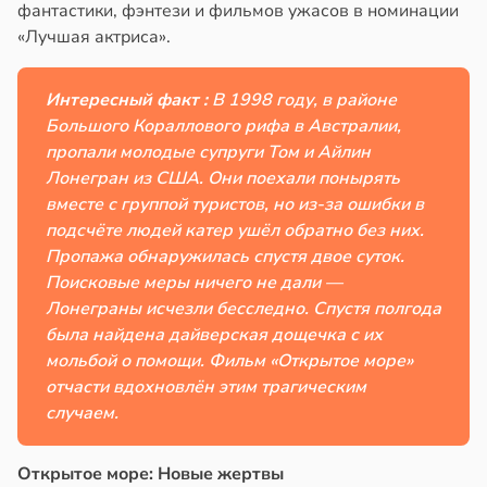
фантастики, фэнтези и фильмов ужасов в номинации
«Лучшая актриса».
Интересный факт :
В 1998 году, в районе
Большого Кораллового рифа в Австралии,
пропали молодые супруги Том и Айлин
Лонегран из США. Они поехали понырять
вместе с группой туристов, но из-за ошибки в
подсчёте людей катер ушёл обратно без них.
Пропажа обнаружилась спустя двое суток.
Поисковые меры ничего не дали —
Лонеграны исчезли бесследно. Спустя полгода
была найдена дайверская дощечка с их
мольбой о помощи. Фильм «Открытое море»
отчасти вдохновлён этим трагическим
случаем.
Открытое море: Новые жертвы