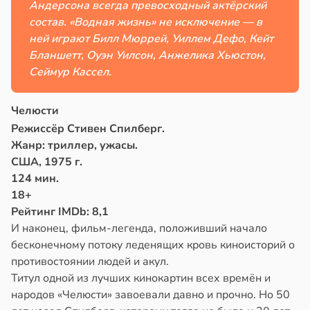
Андерсона всегда превосходный актёрский
состав. «Водная жизнь» не исключение — в
ней играют Билл Мюррей, Уиллем Дефо, Кейт
Бланшетт, Оуэн Уилсон, Анжелика Хьюстон,
Сеймур Кассел.
Челюсти
Режиссёр Стивен Спилберг.
Жанр: триллер, ужасы.
США, 1975 г.
124 мин.
18+
Рейтинг IMDb: 8,1
И наконец, фильм-легенда, положивший начало
бесконечному потоку леденящих кровь киноисторий о
противостоянии людей и акул.
Титул одной из лучших кинокартин всех времён и
народов «Челюсти» завоевали давно и прочно. Но 50