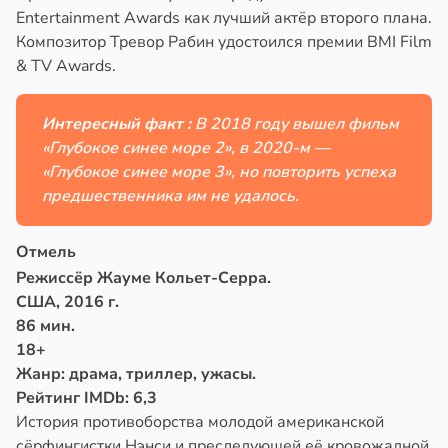
Entertainment Awards как лучший актёр второго плана.
Композитор Тревор Рабин удостоился премии BMI Film
& TV Awards.
Интересный факт :
В 2018 году вышел фильм
«Глубокое синее море 2», в 2020-м —
«Глубокое синее море 3», но повторить успеха
предшественника им не удалось.
Отмель
Режиссёр Жауме Кольет-Серра.
США, 2016 г.
86 мин.
18+
Жанр: драма, триллер, ужасы.
Рейтинг IMDb: 6,3
История противоборства молодой американской
сёрфингистки Нэнси и преследующей её кровожадной