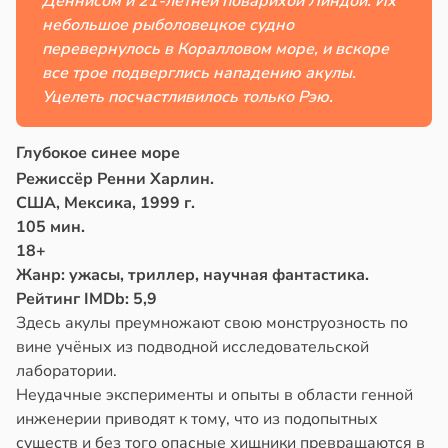
Деннисом и 21-летней поварихой Линдой. Их
небольшое рыболовецкое судно
перевернулось в Коралловом море, и вскоре
все трое подверглись нападению акулы.
Уцелеть посчастливилось только Рэю.
Глубокое синее море
Режиссёр Ренни Харлин.
США, Мексика, 1999 г.
105 мин.
18+
Жанр: ужасы, триллер, научная фантастика.
Рейтинг IMDb: 5,9
Здесь акулы преумножают свою монструозность по
вине учёных из подводной исследовательской
лаборатории.
Неудачные эксперименты и опыты в области генной
инженерии приводят к тому, что из подопытных
существ и без того опасные хищники превращаются в