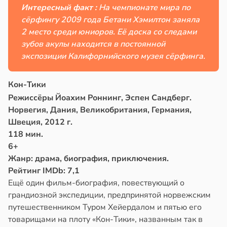
Интересный факт :
На чемпионате мира по
сёрфингу 2009 года Бетани Хэмилтон заняла
2 место среди юниоров. Её доска со следами
зубов акулы находится в постоянной
экспозиции Калифорнийского музея сёрфинга.
Кон-Тики
Режиссёры Йоахим Роннинг, Эспен Сандберг.
Норвегия, Дания, Великобритания, Германия,
Швеция, 2012 г.
118 мин.
6+
Жанр: драма, биография, приключения.
Рейтинг IMDb: 7,1
Ещё один фильм-биография, повествующий о
грандиозной экспедиции, предпринятой норвежским
путешественником Туром Хейердалом и пятью его
товарищами на плоту «Кон-Тики», названным так в