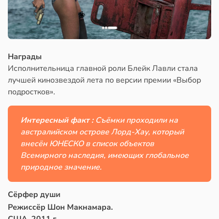
Награды
Исполнительница главной роли Блейк Лавли стала
лучшей кинозвездой лета по версии премии «Выбор
подростков».
Интересный факт :
Съёмки проходили на
австралийском острове Лорд-Хау, который
внесён ЮНЕСКО в список объектов
Всемирного наследия, имеющих глобальное
природное значение.
Сёрфер души
Режиссёр Шон Макнамара.
США, 2011 г.