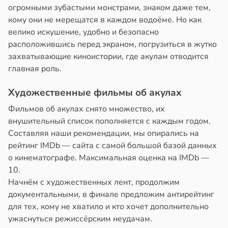
лых
в
20:58
огромными зубастыми монстрами, знаком даже тем,
ста
кому они не мерещатся в каждом водоёме. Но как
20:38
колог
велико искушение, удобно и безопасно
миссаров:
родная
расположившись перед экраном, погрузиться в жутко
ибы
ь
захватывающие киноистории, где акулам отводится
жно
щает
главная роль.
бирать
й
Художественные фильмы об акулах
рзину
ы
Фильмов об акулах снято множество, их
в
19:27
внушительный список пополняется с каждым годом.
ста
ргии
Составляя наши рекомендации, мы опирались на
знь
рейтинг IMDb — сайта с самой большой базой данных
20:34
о кинематографе. Максимальная оценка на IMDb —
ря
10.
Начнём с художественных лент, продолжим
рантирует
документальными, в финале предложим антирейтинг
лее
для тех, кому не хватило и кто хочет дополнительно
епкое
ужаснуться режиссёрским неудачам.
оровье