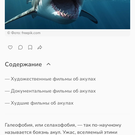
а
ем
сектицидам
мление
лярийный
ть
мар
о
жено
© Фото: freepik.com
в
21:42
ста
х
ди
его
йонах
Содержание
аста
отной
— Художественные фильмы об акулах
20:45
стройкой
— Документальные фильмы об акулах
юдение
ревьями
има
— Худшие фильмы об акулах
же
алкиваются
гчает
Галеофобия, или селахофобия, — так по-научному
ссонницей
называется боязнь акул. Ужас, вселяемый этими