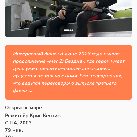
Интересный факт :
В июне 2023 года вышло
продолжение «Мег 2: Бездна», где герой имеет
дело уже с целой компанией допотопных
существ и не только с ними. Есть информация,
что ведутся переговоры о выпуске третьего
фильма.
Открытое море
Режиссёр Крис Кентис.
США, 2003
79 мин.