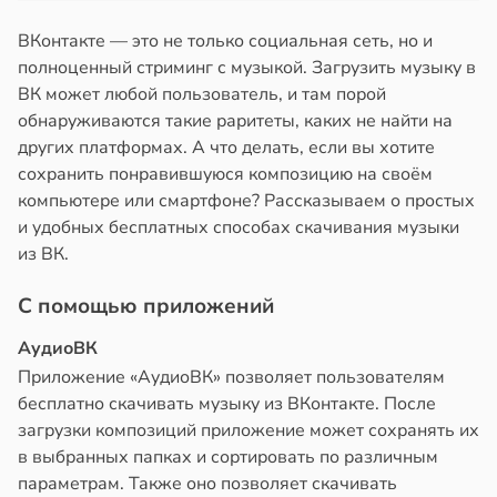
ды
в
17:40
а
ВКонтакте — это не только социальная сеть, но и
емя
ний
полноценный стриминг с музыкой. Загрузить музыку в
ы
ВК может любой пользователь, и там порой
ставляет
одит
обнаруживаются такие раритеты, каких не найти на
льше
других платформах. А что делать, если вы хотите
едать
ньшению
сохранить понравившуюся композицию на своём
ины
компьютере или смартфоне? Рассказываем о простых
в
20:59
ста
и удобных бесплатных способах скачивания музыки
вного
ди
из ВК.
а
С помощью приложений
йонах
в
16:47
а
АудиоВК
отной
Приложение «АудиоВК» позволяет пользователям
стройкой
бесплатно скачивать музыку из ВКонтакте. После
загрузки композиций приложение может сохранять их
ревьями
в выбранных папках и сортировать по различным
же
параметрам. Также оно позволяет скачивать
алкиваются