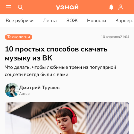
ости
вости
Все рубрики
Лента
ЗОЖ
Новости
Карьер
лог
дведи
ссаров:
дрствуют
Технологии
10 апреля
в
21:04
ы
оло
но
10 простых способов скачать
рать
оцентов
музыку из ВК
емени
Что делать, чтобы любимые треки из популярной
ину
соцсети всегда были с вами
емя
в
19:27
а
ячки
Дмитрий Трушев
нь
в
19:49
Автор
ста
ериканец
рвался
нтирует
е
соты