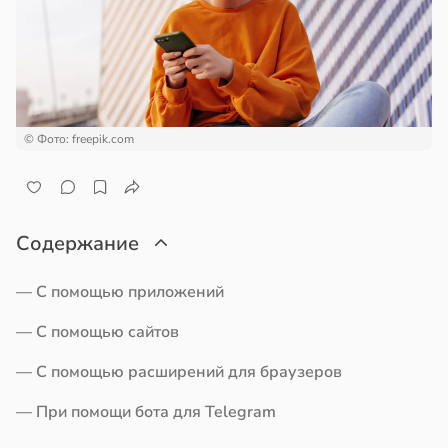
кое
овье
ажей
в
17:21
а
жил
енты
в
13:55
ста
твительно
© Фото: freepik.com
рают
рике
лекательных
спространяется
отерапевтов
тойчивый
Содержание
в
16:23
а
ем
— С помощью приложений
сектицидам
ая
лярийный
— С помощью сайтов
мар
ает
— С помощью расширений для браузеров
щение
в
21:42
ста
ной
— При помощи бота для Telegram
отребление