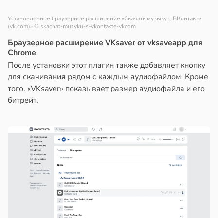
Установленное браузерное расширение «Скачать музыку с ВКонтакте
(vk.com)»
© skachat-muzyku-s-vkontakte-vkcom
Браузерное расширение VKsaver от vksaveapp для
Chrome
После установки этот плагин также добавляет кнопку
для скачивания рядом с каждым аудиофайлом. Кроме
того, «VKsaver» показывает размер аудиофайла и его
битрейт.